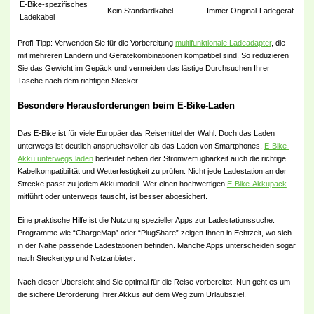
E-Bike-spezifisches
Kein Standardkabel
Immer Original-Ladegerät
Ladekabel
Profi-Tipp: Verwenden Sie für die Vorbereitung
multifunktionale Ladeadapter
, die
mit mehreren Ländern und Gerätekombinationen kompatibel sind. So reduzieren
Sie das Gewicht im Gepäck und vermeiden das lästige Durchsuchen Ihrer
Tasche nach dem richtigen Stecker.
Besondere Herausforderungen beim E-Bike-Laden
Das E-Bike ist für viele Europäer das Reisemittel der Wahl. Doch das Laden
unterwegs ist deutlich anspruchsvoller als das Laden von Smartphones.
E-Bike-
Akku unterwegs laden
bedeutet neben der Stromverfügbarkeit auch die richtige
Kabelkompatibilität und Wetterfestigkeit zu prüfen. Nicht jede Ladestation an der
Strecke passt zu jedem Akkumodell. Wer einen hochwertigen
E-Bike-Akkupack
mitführt oder unterwegs tauscht, ist besser abgesichert.
Eine praktische Hilfe ist die Nutzung spezieller Apps zur Ladestationssuche.
Programme wie “ChargeMap” oder “PlugShare” zeigen Ihnen in Echtzeit, wo sich
in der Nähe passende Ladestationen befinden. Manche Apps unterscheiden sogar
nach Steckertyp und Netzanbieter.
Nach dieser Übersicht sind Sie optimal für die Reise vorbereitet. Nun geht es um
die sichere Beförderung Ihrer Akkus auf dem Weg zum Urlaubsziel.