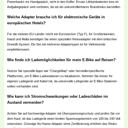
Powerbanks ins Handgepäck, nicht in den Koffer. Ersatz-Lithiumbatterien lose im
Aufgabegepäck sind verboten, da sie ein unkontrollierbares Brandrisiko darstellen.
Welche Adapter brauche ich für elektronische Geräte in
europäischen Hotels?
Für die meisten EU-Länder reicht ein Eurostecker (Typ F), für Großbritannien,
Irland und Malta benötigen Sie einen speziellen Reiseadapter mit dem britischen
Dreistift-System. Ein Set mit mehreren Adaptertypen ist für Vielreisende
empfehlenswert.
Wie finde ich Lademöglichkeiten für mein E-Bike auf Reisen?
Nutzen Sie spezielle Apps wie “ChargeMap” oder herstellerspezifische
Plattformen, um E-Bike-Ladestationen zu lokalisieren. Nehmen Sie immer Ihr
eigenes Ladegerät und Kabel mit, da universelle Leihgeräte an E-Bike-Stationen
selten vorhanden sind.
Wie kann ich Stromschwankungen oder Ladeschäden im
Ausland vermeiden?
Achten Sie auf hochwertige Adapter mit Überspannungsschutz und prüfen Sie vor
dem Kauf, ob das Ladegerät einen breiten Spannungsbereich von 100 bis 240 Volt
unterstützt. Günstige No-Name-Adapter ohne Zertifizierung erhöhen das Risiko