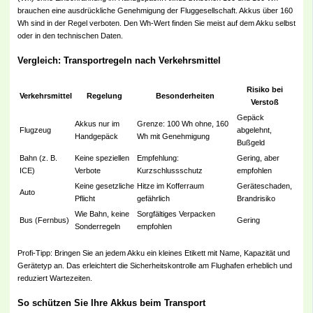
brauchen eine ausdrückliche Genehmigung der Fluggesellschaft. Akkus über 160
Wh sind in der Regel verboten. Den Wh-Wert finden Sie meist auf dem Akku selbst
oder in den technischen Daten.
Vergleich: Transportregeln nach Verkehrsmittel
Risiko bei
Verkehrsmittel
Regelung
Besonderheiten
Verstoß
Gepäck
Akkus nur im
Grenze: 100 Wh ohne, 160
Flugzeug
abgelehnt,
Handgepäck
Wh mit Genehmigung
Bußgeld
Bahn (z. B.
Keine speziellen
Empfehlung:
Gering, aber
ICE)
Verbote
Kurzschlussschutz
empfohlen
Keine gesetzliche
Hitze im Kofferraum
Geräteschaden,
Auto
Pflicht
gefährlich
Brandrisiko
Wie Bahn, keine
Sorgfältiges Verpacken
Bus (Fernbus)
Gering
Sonderregeln
empfohlen
Profi-Tipp: Bringen Sie an jedem Akku ein kleines Etikett mit Name, Kapazität und
Gerätetyp an. Das erleichtert die Sicherheitskontrolle am Flughafen erheblich und
reduziert Wartezeiten.
So schützen Sie Ihre Akkus beim Transport