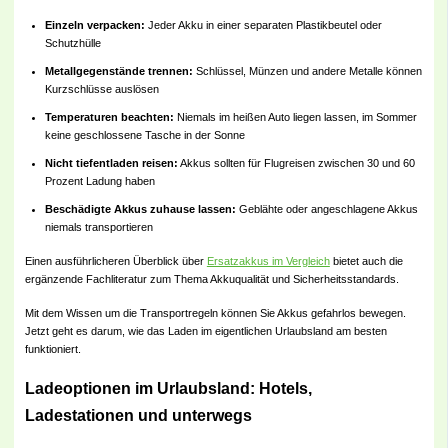
Einzeln verpacken:
Jeder Akku in einer separaten Plastikbeutel oder
Schutzhülle
Metallgegenstände trennen:
Schlüssel, Münzen und andere Metalle können
Kurzschlüsse auslösen
Temperaturen beachten:
Niemals im heißen Auto liegen lassen, im Sommer
keine geschlossene Tasche in der Sonne
Nicht tiefentladen reisen:
Akkus sollten für Flugreisen zwischen 30 und 60
Prozent Ladung haben
Beschädigte Akkus zuhause lassen:
Geblähte oder angeschlagene Akkus
niemals transportieren
Einen ausführlicheren Überblick über
Ersatzakkus im Vergleich
bietet auch die
ergänzende Fachliteratur zum Thema Akkuqualität und Sicherheitsstandards.
Mit dem Wissen um die Transportregeln können Sie Akkus gefahrlos bewegen.
Jetzt geht es darum, wie das Laden im eigentlichen Urlaubsland am besten
funktioniert.
Ladeoptionen im Urlaubsland: Hotels,
Ladestationen und unterwegs