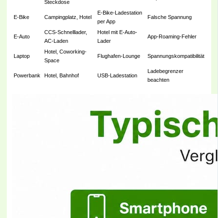
Steckdose
E-Bike-Ladestation
E-Bike
Campingplatz, Hotel
Falsche Spannung
per App
CCS-Schnelllader,
Hotel mit E-Auto-
E-Auto
App-Roaming-Fehler
AC-Laden
Lader
Hotel, Coworking-
Laptop
Flughafen-Lounge
Spannungskompatibilität
Space
Ladebegrenzer
Powerbank
Hotel, Bahnhof
USB-Ladestation
beachten