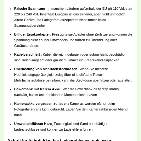
Falsche Spannung:
In manchen Ländern außerhalb der EU gilt 110 Volt statt
220 bis 240 Volt. Innerhalb Europas ist das seltener, aber nicht unmöglich.
Ältere Geräte und Ladegeräte akzeptieren nicht immer beide
Spannungsbereiche.
Billiger Ersatzadapter:
Preisgünstige Adapter ohne Zertifizierung können die
Spannung nicht sauber umwandeln und führen zu Überhitzung oder
Geräteschäden.
Kabelverschleiß:
Kabel, die leicht gebogen oder schon leicht beschädigt
sind, laden langsam oder gar nicht. Immer ein Ersatzkabel einpacken.
Überlastung von Mehrfachsteckdosen:
Wenn Sie mehrere
Hochleistungsgeräte gleichzeitig über eine einfache Reise-
Mehrfachsteckdose betreiben, kann die Steckdose überhitzen oder ausfallen.
Powerbank mit leerem Akku:
Wer die Powerbank nicht regelmäßig
nachlädt, hat im entscheidenden Moment nichts davon.
Kameraakku vergessen zu laden:
Kameras werden oft nur beim
Fotografieren ans Licht gebracht. Laden Sie den Kameraakku jeden Abend
nach.
Umwelteinflüsse:
Hitze, Feuchtigkeit und Sand beschädigen
Ladeanschlüsse und können zu Ladefehlern führen.
Schritt-für-Schritt-Plan bei Ladeproblemen unterwegs