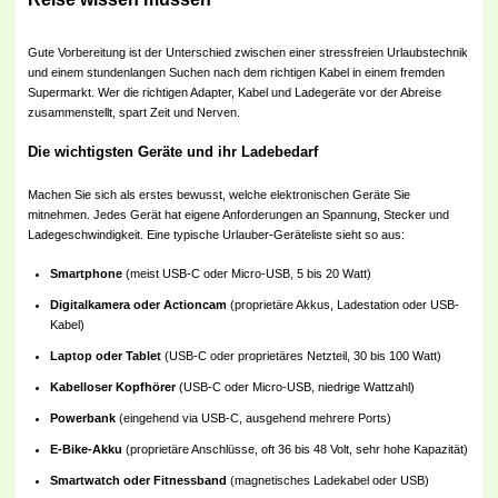
Gute Vorbereitung ist der Unterschied zwischen einer stressfreien Urlaubstechnik
und einem stundenlangen Suchen nach dem richtigen Kabel in einem fremden
Supermarkt. Wer die richtigen Adapter, Kabel und Ladegeräte vor der Abreise
zusammenstellt, spart Zeit und Nerven.
Die wichtigsten Geräte und ihr Ladebedarf
Machen Sie sich als erstes bewusst, welche elektronischen Geräte Sie
mitnehmen. Jedes Gerät hat eigene Anforderungen an Spannung, Stecker und
Ladegeschwindigkeit. Eine typische Urlauber-Geräteliste sieht so aus:
Smartphone
(meist USB-C oder Micro-USB, 5 bis 20 Watt)
Digitalkamera oder Actioncam
(proprietäre Akkus, Ladestation oder USB-
Kabel)
Laptop oder Tablet
(USB-C oder proprietäres Netzteil, 30 bis 100 Watt)
Kabelloser Kopfhörer
(USB-C oder Micro-USB, niedrige Wattzahl)
Powerbank
(eingehend via USB-C, ausgehend mehrere Ports)
E-Bike-Akku
(proprietäre Anschlüsse, oft 36 bis 48 Volt, sehr hohe Kapazität)
Smartwatch oder Fitnessband
(magnetisches Ladekabel oder USB)