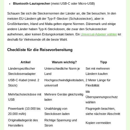
Bluetooth-Lautsprecher
(meist USB-C oder Micro-USB)
Schauen Sie sich die Steckernormen der Länder an, die Sie besuchen. In den
meisten EU-Ländern gilt der Typ-F-Stecker (Schukostecker), aber in
Großbritannien, Irland und Malta gelten eigene Normen. Dänemark und einige
andere Länder haben Typ-K-Steckdosen, die zwar den Schukostecker
aufnehmen, aber keinen Erdungskontakt bieten. Ein
Universal-Adapter wählen
ist
deshalb für Vielreisende oft die beste Wahl.
Checkliste für die Reisevorbereitung
Artikel
Warum wichtig?
Tipp
Länderspezifischer
Unterschiedliche Norm je
Set mit mehreren
Steckdosenadapter
Land
Ländern kaufen
USB-C-Kabel (mind. 2
Hochgeschwindigkeitsladen,
2 Meter Länge für
Stück)
universell
Flexibilität
Mit
Mehrfachsteckdose mit
Mehrere Geräte gleichzeitig
Überspannungsschutz
USB
laden
wählen
Powerbank (10.000 bis
Unabhängig von
Flugregeln beachten,
20.000 mAh)
Steckdosen laden
siehe nächster Abschnitt
Originalladegerät des
Richtige Spannung und
Kopien vermeiden
Herstellers
Strom