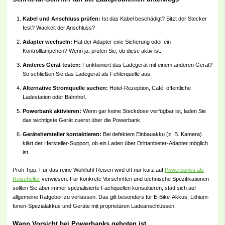
Kabel und Anschluss prüfen:
Ist das Kabel beschädigt? Sitzt der Stecker
fest? Wackelt der Anschluss?
Adapter wechseln:
Hat der Adapter eine Sicherung oder ein
Kontrolllämpchen? Wenn ja, prüfen Sie, ob diese aktiv ist.
Anderes Gerät testen:
Funktioniert das Ladegerät mit einem anderen Gerät?
So schließen Sie das Ladegerät als Fehlerquelle aus.
Alternative Stromquelle suchen:
Hotel-Rezeption, Café, öffentliche
Ladestation oder Bahnhof.
Powerbank aktivieren:
Wenn gar keine Steckdose verfügbar ist, laden Sie
das wichtigste Gerät zuerst über die Powerbank.
Gerätehersteller kontaktieren:
Bei defektem Einbauakku (z. B. Kamera)
klärt der Hersteller-Support, ob ein Laden über Drittanbieter-Adapter möglich
ist.
Profi-Tipp: Für das reine Wohlfühl-Reisen wird oft nur kurz auf
Powerbanks als
Reisehelfer
verwiesen. Für konkrete Vorschriften und technische Spezifikationen
sollten Sie aber immer spezialisierte Fachquellen konsultieren, statt sich auf
allgemeine Ratgeber zu verlassen. Das gilt besonders für E-Bike-Akkus, Lithium-
Ionen-Spezialakkus und Geräte mit proprietären Ladeanschlüssen.
Wann Vorsicht bei Powerbanks geboten ist