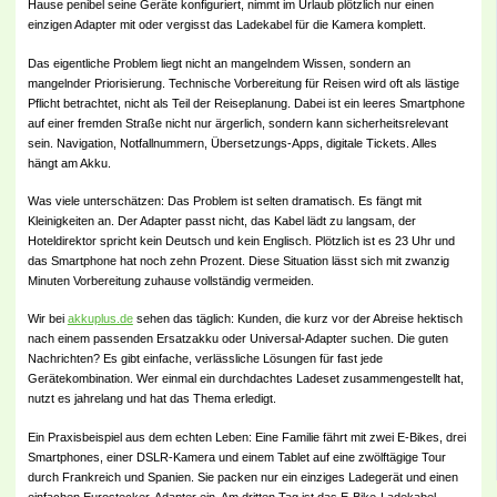
Hause penibel seine Geräte konfiguriert, nimmt im Urlaub plötzlich nur einen
einzigen Adapter mit oder vergisst das Ladekabel für die Kamera komplett.
Das eigentliche Problem liegt nicht an mangelndem Wissen, sondern an
mangelnder Priorisierung. Technische Vorbereitung für Reisen wird oft als lästige
Pflicht betrachtet, nicht als Teil der Reiseplanung. Dabei ist ein leeres Smartphone
auf einer fremden Straße nicht nur ärgerlich, sondern kann sicherheitsrelevant
sein. Navigation, Notfallnummern, Übersetzungs-Apps, digitale Tickets. Alles
hängt am Akku.
Was viele unterschätzen: Das Problem ist selten dramatisch. Es fängt mit
Kleinigkeiten an. Der Adapter passt nicht, das Kabel lädt zu langsam, der
Hoteldirektor spricht kein Deutsch und kein Englisch. Plötzlich ist es 23 Uhr und
das Smartphone hat noch zehn Prozent. Diese Situation lässt sich mit zwanzig
Minuten Vorbereitung zuhause vollständig vermeiden.
Wir bei
akkuplus.de
sehen das täglich: Kunden, die kurz vor der Abreise hektisch
nach einem passenden Ersatzakku oder Universal-Adapter suchen. Die guten
Nachrichten? Es gibt einfache, verlässliche Lösungen für fast jede
Gerätekombination. Wer einmal ein durchdachtes Ladeset zusammengestellt hat,
nutzt es jahrelang und hat das Thema erledigt.
Ein Praxisbeispiel aus dem echten Leben: Eine Familie fährt mit zwei E-Bikes, drei
Smartphones, einer DSLR-Kamera und einem Tablet auf eine zwölftägige Tour
durch Frankreich und Spanien. Sie packen nur ein einziges Ladegerät und einen
einfachen Eurostecker-Adapter ein. Am dritten Tag ist das E-Bike-Ladekabel