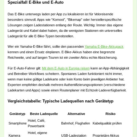
Spezialfall E-Bike und E-Auto
Das E-Bike unterwegs laden per App zu lokalisieren ist für Veloreisende
besonders sinnvoll. Apps wie “Komoot”, “Bikemap” oder herstellerspezifische
Lösungen zeigen Ladestationen entlang der Route. Wichtig: Immer das eigene
Ladegerät und Kabel dabei haben, da die wenigsten Stationen ein universelles
Ladegerät für alle E-Bike-Typen bereitstellen.
Wer ein Yamaha-E-Bike fährt, sollte den passenden
Yamaha E-Bike-Akkupack
kennen und einen Ersatz einplanen. E-Bike-Akkus haben eine begrenzte
Reichweite, und auf langen Touren ist ein zweiter Akku echte Absicherung.
Für E-Auto-Fahrer gilt:
Mit dem E-Auto in Europa reisen
kann an App-Abhängigkeit
und Betreiber-Workflows scheitern. Spontanes Laden funktioniert nicht immer,
wenn man keine gültige Ladekarte oder kein Konto beim jeweiligen Anbieter hat.
Experten empfehlen deshalb mehrere Authentifizierungsoptionen (verschiedene
Ladekarten und Apps) sowie einen Routenplaner mit Echtzeit-Ladeverfügbarkeit.
Vergleichstabelle: Typische Ladequellen nach Gerätetyp
Gerätetyp
Beste Ladequelle
Alternative
Risiko
Hotel, Café,
Smartphone
Bahnhof, Flughafen
Kabelqualität prüfen
Powerbank
Hotel, eigene
Kamera
USB-Ladestation
Proprietäre Akkus