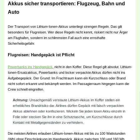
Akkus sicher transportieren: Flugzeug, Bahn und
Auto
Der Transport von Lithium-Ionen-Akkus unterliegt strengen Regeln. Das gilt
besonders für Flugreisen. Wer diese Regeln nicht kennt, riskiert nicht nur Ärger
am Flughafen, sondern im schlimmsten Fall auch eine ernsthafte
Sicherheitsgefahr.
Flugreisen: Handgepäck ist Pflicht
Powerbanks ins Handgepäck
, nicht in den Koffer. Diese Regel gilt absolut. Lithium-
Ionen-Ersatzakkus, Powerbanks und locker verpackte Akkus dürfen nicht ins
Aufgabegepäck. Der Grund: Im Frachtraum kann ein Kurzschluss oder Brand
nicht sofort erkannt und bekämpft werden. Im Passagierraum hingegen kann die
Crew schnell eingreifen.
Achtung:
Unsachgemäß verstaute Lithium-Akkus im Koffer stellen ein
erhebliches Brandrisiko dar. Airlines dürfen Gepäck mit falsch verpackten
Akkus ablehnen oder konfiszieren. Wickeln Sie jeden losen Akku einzeln in
Folie oder stecken Sie ihn in eine Schutztasche, um Kurzschlüsse durch
Kontakt mit Metallgegenständen zu verhindern.
Die meisten Airlines erlauben Lithium-Ionen-Akkus mit bis zu 100 Wattstunden
(Wh) ohne Einschränkung im Handgepäck. Akkus zwischen 100 und 160 Wh