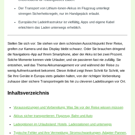
Der Transport von Lithium-Ionen-Akkus im Flugzeug unterliegt
strengen Sicherheitsregeln, nur im Handgepäck erlaubt.
Europäische Ladeinfrastruktur ist vielfältig, Apps und eigene Kabel
erleichtern das Laden unterwegs erheblich.
Stellen Sie sich vor: Sie stehen vor dem schönsten Aussichtspunkt Ihrer Reise,
greifen zur Kamera und das Display bleibt schwarz. Oder Sie brauchen dringend
die Navigations-App auf Ihrem Smartphone, aber der Akku ist bei zwei Prozent.
Solche Momente kennen viele Urlauber, und sie passieren fast nie zufällig. Sie
entstehen, weil das Thema Akkumanagement vor und während der Reise zu
wenig Aufmerksamkeit bekommt. Dieser Artikel zeigt Ihnen Schritt für Schritt, wie
Sie Ihre Geräte in Europa stets geladen halten, von der richtigen Vorbereitung
zuhause über sichere Transportregeln bis hin zu cleveren Ladelösungen vor Ort.
Inhaltsverzeichnis
Voraussetzungen und Vorbereitung: Was Sie vor der Reise wissen müssen
Akkus sicher transportieren: Flugzeug, Bahn und Auto
Ladeoptionen im Urlaubsland: Hotels, Ladestationen und unterwegs
Typische Fehler und ihre Vermeidung: Stromschwankungen, Adapter-Pannen,