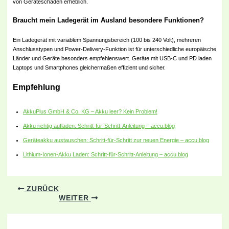
von Geräteschäden erheblich.
Braucht mein Ladegerät im Ausland besondere Funktionen?
Ein Ladegerät mit variablem Spannungsbereich (100 bis 240 Volt), mehreren
Anschlusstypen und Power-Delivery-Funktion ist für unterschiedliche europäische
Länder und Geräte besonders empfehlenswert. Geräte mit USB-C und PD laden
Laptops und Smartphones gleichermaßen effizient und sicher.
Empfehlung
AkkuPlus GmbH & Co. KG – Akku leer? Kein Problem!
Akku richtig aufladen: Schritt-für-Schritt-Anleitung – accu.blog
Geräteakku austauschen: Schritt-für-Schritt zur neuen Energie – accu.blog
Lithium-Ionen-Akku Laden: Schritt-für-Schritt-Anleitung – accu.blog
ZURÜCK
WEITER