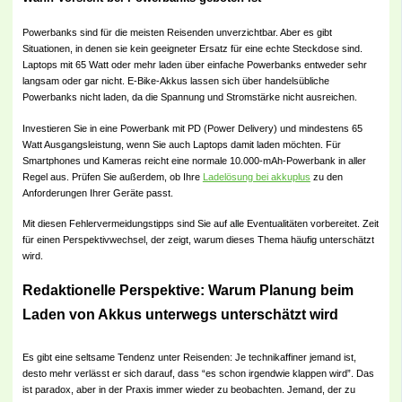
Powerbanks sind für die meisten Reisenden unverzichtbar. Aber es gibt
Situationen, in denen sie kein geeigneter Ersatz für eine echte Steckdose sind.
Laptops mit 65 Watt oder mehr laden über einfache Powerbanks entweder sehr
langsam oder gar nicht. E-Bike-Akkus lassen sich über handelsübliche
Powerbanks nicht laden, da die Spannung und Stromstärke nicht ausreichen.
Investieren Sie in eine Powerbank mit PD (Power Delivery) und mindestens 65
Watt Ausgangsleistung, wenn Sie auch Laptops damit laden möchten. Für
Smartphones und Kameras reicht eine normale 10.000-mAh-Powerbank in aller
Regel aus. Prüfen Sie außerdem, ob Ihre
Ladelösung bei akkuplus
zu den
Anforderungen Ihrer Geräte passt.
Mit diesen Fehlervermeidungstipps sind Sie auf alle Eventualitäten vorbereitet. Zeit
für einen Perspektivwechsel, der zeigt, warum dieses Thema häufig unterschätzt
wird.
Redaktionelle Perspektive: Warum Planung beim
Laden von Akkus unterwegs unterschätzt wird
Es gibt eine seltsame Tendenz unter Reisenden: Je technikaffiner jemand ist,
desto mehr verlässt er sich darauf, dass “es schon irgendwie klappen wird”. Das
ist paradox, aber in der Praxis immer wieder zu beobachten. Jemand, der zu