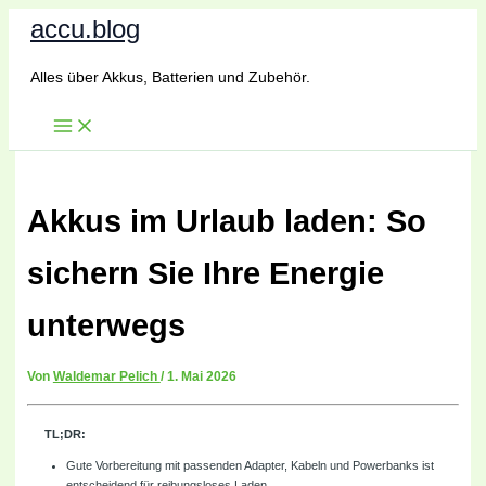
Zum
accu.blog
Inhalt
springen
Alles über Akkus, Batterien und Zubehör.
Akkus im Urlaub laden: So
sichern Sie Ihre Energie
unterwegs
Von
Waldemar Pelich
/
1. Mai 2026
TL;DR:
Gute Vorbereitung mit passenden Adapter, Kabeln und Powerbanks ist
entscheidend für reibungsloses Laden.