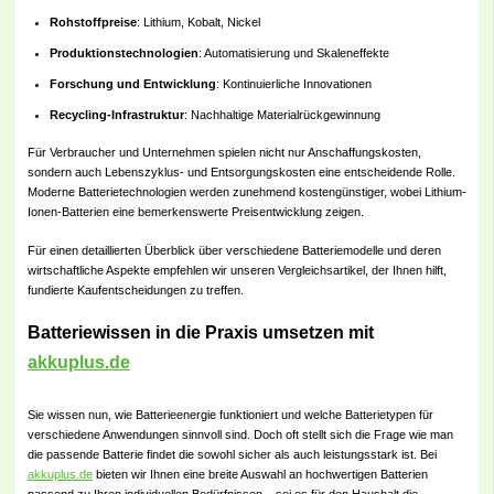
Rohstoffpreise
: Lithium, Kobalt, Nickel
Produktionstechnologien
: Automatisierung und Skaleneffekte
Forschung und Entwicklung
: Kontinuierliche Innovationen
Recycling-Infrastruktur
: Nachhaltige Materialrückgewinnung
Für Verbraucher und Unternehmen spielen nicht nur Anschaffungskosten,
sondern auch Lebenszyklus- und Entsorgungskosten eine entscheidende Rolle.
Moderne Batterietechnologien werden zunehmend kostengünstiger, wobei Lithium-
Ionen-Batterien eine bemerkenswerte Preisentwicklung zeigen.
Für einen detaillierten Überblick über verschiedene Batteriemodelle und deren
wirtschaftliche Aspekte empfehlen wir unseren Vergleichsartikel, der Ihnen hilft,
fundierte Kaufentscheidungen zu treffen.
Batteriewissen in die Praxis umsetzen mit
akkuplus.de
Sie wissen nun, wie Batterieenergie funktioniert und welche Batterietypen für
verschiedene Anwendungen sinnvoll sind. Doch oft stellt sich die Frage wie man
die passende Batterie findet die sowohl sicher als auch leistungsstark ist. Bei
akkuplus.de
bieten wir Ihnen eine breite Auswahl an hochwertigen Batterien
passend zu Ihren individuellen Bedürfnissen – sei es für den Haushalt die