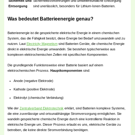
Sicherheit und
Sicherheitsvorkehrungen und umweltfreundliche Entsorgung
Entsorgung
sind unerlässlich, besonders für Lithium-Ionen-Batterien.
Was bedeutet Batterieenergie genau?
Batterieenergie ist die gespeicherte elektrische Energie in einem chemischen
System, das die Fähigkeit besitzt, diese Energie bei Bedarf umzuwandeln und zu
nutzen. Laut
Electricity Magnetism
sind Batterien Geräte, die chemische Energie
direkt in elektrische Energie umwandeln. Sie bestehen typischerweise aus
komplexen elektrochemischen Zellen mit spezifischen Komponenten.
Die grundlegende Funktionsweise einer Batterie basiert auf einem
elektrochemischen Prozess.
Hauptkomponenten
sind:
Anode (negative Elektrode)
Kathode (positive Elektrode)
Elektrolyt (chemische Verbindung)
Wie der
Zentralverband Elektrotechnik
erklärt, sind Batterien komplexe Systeme,
die eine zuverlässige und ortsunabhängige Stromversorgung ermöglichen. Sie
wandeln gespeicherte chemische Energie durch eine kontrollierte Reaktion in
elektrische Energie um. Dieser Prozess erlaubt es uns, elektrische Geräte zu
betreiben, die keine direkte Stromverbindung benötigen.