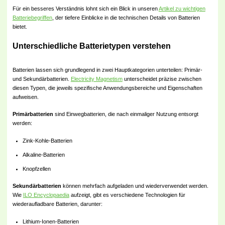
Für ein besseres Verständnis lohnt sich ein Blick in unseren
Artikel zu wichtigen
Batteriebegriffen
, der tiefere Einblicke in die technischen Details von Batterien
bietet.
Unterschiedliche Batterietypen verstehen
Batterien lassen sich grundlegend in zwei Hauptkategorien unterteilen: Primär-
und Sekundärbatterien.
Electricity Magnetism
unterscheidet präzise zwischen
diesen Typen, die jeweils spezifische Anwendungsbereiche und Eigenschaften
aufweisen.
Primärbatterien
sind Einwegbatterien, die nach einmaliger Nutzung entsorgt
werden:
Zink-Kohle-Batterien
Alkaline-Batterien
Knopfzellen
Sekundärbatterien
können mehrfach aufgeladen und wiederverwendet werden.
Wie
ILO Encyclopaedia
aufzeigt, gibt es verschiedene Technologien für
wiederaufladbare Batterien, darunter:
Lithium-Ionen-Batterien