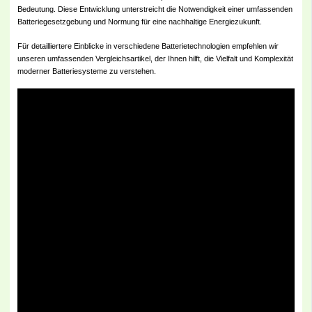
Bedeutung. Diese Entwicklung unterstreicht die Notwendigkeit einer umfassenden
Batteriegesetzgebung und Normung für eine nachhaltige Energiezukunft.
Für detailliertere Einblicke in verschiedene Batterietechnologien empfehlen wir
unseren umfassenden Vergleichsartikel, der Ihnen hilft, die Vielfalt und Komplexität
moderner Batteriesysteme zu verstehen.