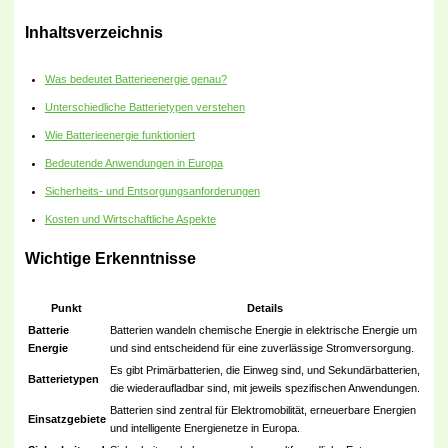
Inhaltsverzeichnis
Was bedeutet Batterieenergie genau?
Unterschiedliche Batterietypen verstehen
Wie Batterieenergie funktioniert
Bedeutende Anwendungen in Europa
Sicherheits‑ und Entsorgungsanforderungen
Kosten und Wirtschaftliche Aspekte
Wichtige Erkenntnisse
Punkt
Details
Batterie
Batterien wandeln chemische Energie in elektrische Energie um
Energie
und sind entscheidend für eine zuverlässige Stromversorgung.
Es gibt Primärbatterien, die Einweg sind, und Sekundärbatterien,
Batterietypen
die wiederaufladbar sind, mit jeweils spezifischen Anwendungen.
Batterien sind zentral für Elektromobilität, erneuerbare Energien
Einsatzgebiete
und intelligente Energienetze in Europa.