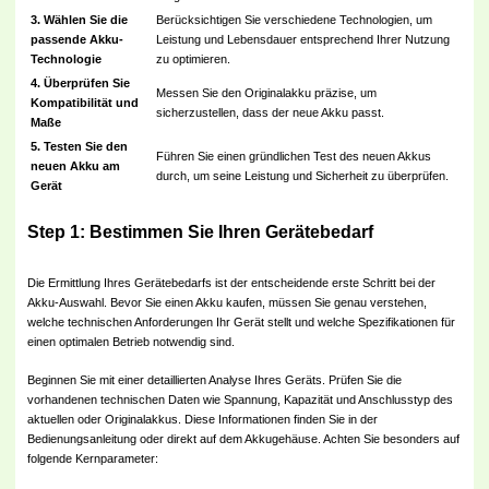
3. Wählen Sie die
Berücksichtigen Sie verschiedene Technologien, um
passende Akku-
Leistung und Lebensdauer entsprechend Ihrer Nutzung
Technologie
zu optimieren.
4. Überprüfen Sie
Messen Sie den Originalakku präzise, um
Kompatibilität und
sicherzustellen, dass der neue Akku passt.
Maße
5. Testen Sie den
Führen Sie einen gründlichen Test des neuen Akkus
neuen Akku am
durch, um seine Leistung und Sicherheit zu überprüfen.
Gerät
Step 1: Bestimmen Sie Ihren Gerätebedarf
Die Ermittlung Ihres Gerätebedarfs ist der entscheidende erste Schritt bei der
Akku-Auswahl. Bevor Sie einen Akku kaufen, müssen Sie genau verstehen,
welche technischen Anforderungen Ihr Gerät stellt und welche Spezifikationen für
einen optimalen Betrieb notwendig sind.
Beginnen Sie mit einer detaillierten Analyse Ihres Geräts. Prüfen Sie die
vorhandenen technischen Daten wie Spannung, Kapazität und Anschlusstyp des
aktuellen oder Originalakkus. Diese Informationen finden Sie in der
Bedienungsanleitung oder direkt auf dem Akkugehäuse. Achten Sie besonders auf
folgende Kernparameter: