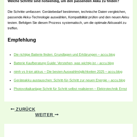
Welche Schritte sind notwendig, um den passenden Akku zu finden?
Die Schritte umfassen: Gerätebedarf bestimmen, technische Daten vergleichen,
passende Akku-Technologie auswählen, Kompatibilität prüfen und den neuen Akku
testen. Befolgen Sie diesen Prozess systematisch, um die optimale Akkuwahl zu
treffen.
Empfehlung
Die richtige Batterie finden: Grundlagen und Erklärungen – accu.blog
Batterie Kaufberatung Guide: Verstehen, was wichtig ist – accu.blog
nimh vs li-ion akkus – Die besten Auswahlmöglichkeiten 2025 – accu.blog
Geräteakku austauschen: Schritt-für-Schritt zur neuen Energie – accu.blog
Photovoltaikanlage Schritt für Schritt selbst realisieren – Elektrotechnik Ernst
ZURÜCK
WEITER