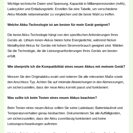
Wichtige technische Daten sind Spannung, Kapazität in Milliamperestunden (mAh),
Ladezyklen und Entladungstiefe. Erstellen Sie eine Tabelle, um verschiedene
Akku-Modelle nebeneinander zu vergleichen und die beste Wahl zu treffen.
Welche Akku-Technologie ist am besten für mein Gerät geeignet?
Die beste Akku-Technologie hängt von den spezifischen Anforderungen Ihres
Geräts ab. Lithium-Ionen-Akkus bieten hohe Energiedichte, während Nickel-
Metallhydrid-Akkus für Geräte mit hohem Stromverbrauch geeignet sind. Wählen
Sie die Technologie, die die Leistungsanforderungen Ihres Geräts am besten
erfüllt.
Wie überprüfe ich die Kompatibilität eines neuen Akkus mit meinem Gerät?
Messen Sie den Originalakku exakt und notieren Sie alle relevanten Maße sowie
den Anschluss-Typ. Achten Sie auf minimale Abweichungen in den Abmessungen,
um sicherzustellen, dass der neue Akku korrekt passt und funktioniert.
Was sollte ich beim Testen eines neuen Akkus beachten?
Beim Testen eines neuen Akkus sollten Sie seine Ladedauer, Batterielaufzeit und
Temperaturverhalten genau beobachten. Dokumentieren Sie alle Auffälligkeiten,
um sicherzustellen, dass der Akku zuverlässig funktioniert und keine
Leistungsschwankungen auftreten.